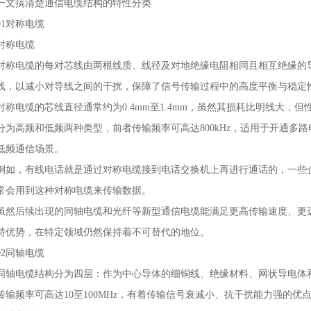
一文搞清楚通信电缆结构的特性分类
01对称电缆
对称电缆
对称电缆的每对芯线由两根线质、线径及对地绝缘电阻相同且相互绝缘的
线，以减小对导线之间的干扰，保障了信号传输过程中的高度平衡与稳定
对称电缆的芯线直径通常约为0.4mm至1.4mm，虽然其损耗比明线大，
分为高频和低频两种类型，前者传输频率可高达800kHz，适用于开通多
低频通信场景。
例如，有线电话就是通过对称电缆接到电话交换机上再进行通话的，一些
常会用到这种对称电缆来传输数据。
虽然后续出现的同轴电缆和光纤等新型通信电缆能满足更高传输速度、更
特优势，在特定领域仍然保持着不可替代的地位。
02同轴电缆
同轴电缆结构分为四层：作为中心导体的细铜线、绝缘材料、网状导电体
传输频率可高达10至100MHz，有着传输信号衰减小、抗干扰能力强的优